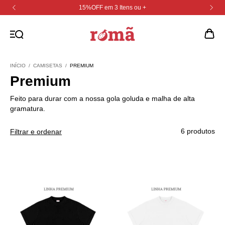
15%OFF em 3 Itens ou +
INÍCIO
/
CAMISETAS
/
PREMIUM
Premium
Feito para durar com a nossa gola goluda e malha de alta
gramatura.
6 produtos
Filtrar e ordenar