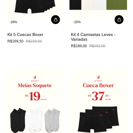
-
29
%
-
25
%
Kit 5 Cuecas Boxer
Kit 4 Camisetas Leves -
Variadas
R$169,50
R$239,50
R$189,00
R$252,00