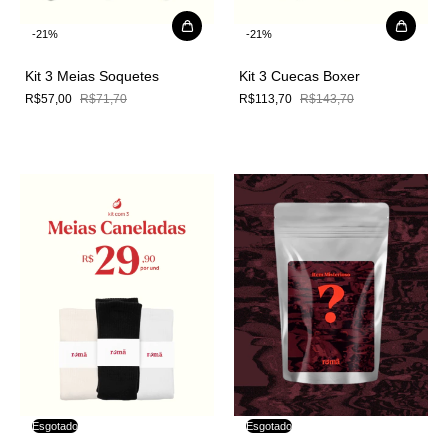
-
21
%
-
21
%
Kit 3 Meias Soquetes
Kit 3 Cuecas Boxer
R$57,00
R$71,70
R$113,70
R$143,70
Esgotado
Esgotado