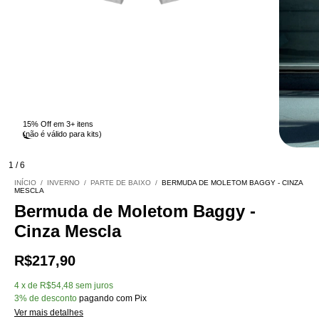
15% Off em 3+ itens
Esgotado
(não é válido para kits)
1
/
6
INÍCIO
/
INVERNO
/
PARTE DE BAIXO
/
BERMUDA DE MOLETOM BAGGY - CINZA
MESCLA
Bermuda de Moletom Baggy -
Cinza Mescla
R$217,90
4
x
de
R$54,48
sem juros
3% de desconto
pagando com Pix
Ver mais detalhes