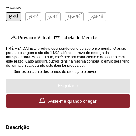
TAMANHO
P 40
M 42
G 44
GG 46
XG 48
Provador Virtual
Tabela de Medidas
PRÉ-VENDA! Este produto está sendo vendido sob encomenda. O prazo
para a postagem é até dia 14/08, além do prazo de entrega da
transportadora. Ao adquiri-lo, você declara estar ciente e de acordo com
este prazo. Caso adquira outros itens na mesma compra, o envio será feito
de forma única, quando este item for produzido.
Sim, estou ciente dos termos de produção e envio.
Avise-me quando chegar!
Descrição