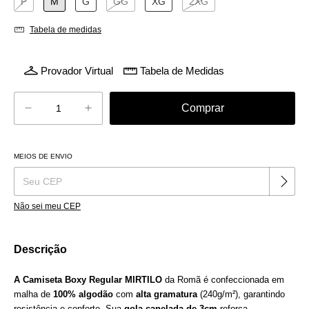
P
M
G
GG
XG
2XG
Tabela de medidas
Provador Virtual
Tabela de Medidas
MEIOS DE ENVIO
Alterar CEP
Entregas para o CEP:
Não sei meu CEP
Descrição
A Camiseta
Boxy Regular MIRTILO
da Romã é confeccionada em
malha de
100% algodão
com
alta
gramatura
(240g/m²), garantindo
resistência e conforto. Sua
gola canelada de 3cm
reforça