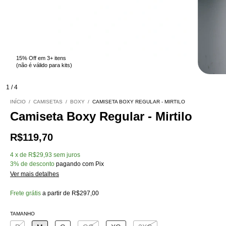
15% Off em 3+ itens
(não é válido para kits)
1
/
4
INÍCIO
/
CAMISETAS
/
BOXY
/
CAMISETA BOXY REGULAR - MIRTILO
Camiseta Boxy Regular - Mirtilo
R$119,70
4
x
de
R$29,93
sem juros
3% de desconto
pagando com Pix
Ver mais detalhes
Frete grátis
a partir de
R$297,00
TAMANHO