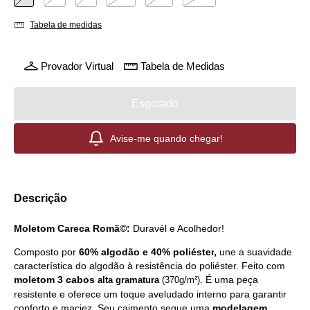
Tabela de medidas
Provador Virtual
Tabela de Medidas
Avise-me quando chegar!
Descrição
Moletom Careca Romã©:
Duravél e Acolhedor!
Composto por
60
% algodão e 40% poliéster
,
une a suavidade
característica do algodão à resistência do poliéster. Feito com
moletom 3 cabos
.
É uma peça
alta
gramatura
(370g/m²)
resistente e oferece um toque aveludado interno para garantir
conforto e maciez. Seu caimento segue uma
modelagem