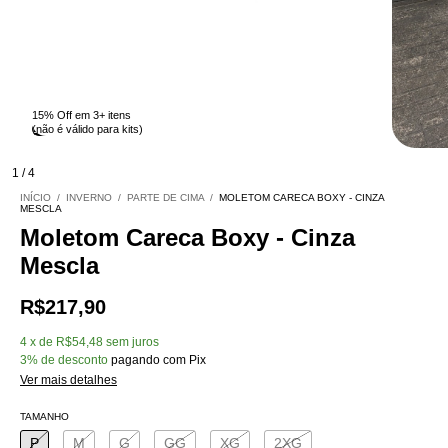
15% Off em 3+ itens
Esgotado
(não é válido para kits)
1
/
4
INÍCIO
/
INVERNO
/
PARTE DE CIMA
/
MOLETOM CARECA BOXY - CINZA
MESCLA
Moletom Careca Boxy - Cinza
Mescla
R$217,90
4
x
de
R$54,48
sem juros
3% de desconto
pagando com Pix
Ver mais detalhes
TAMANHO
P
M
G
GG
XG
2XG