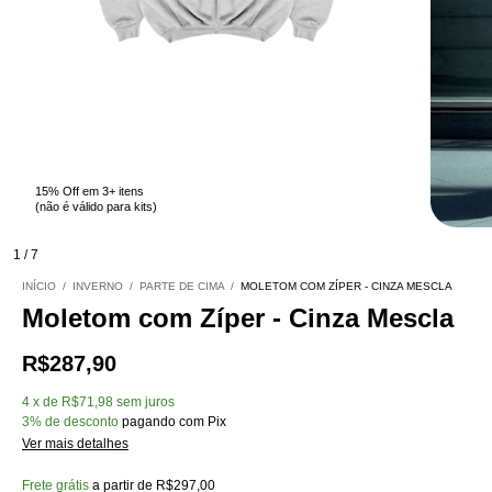
15% Off em 3+ itens
(não é válido para kits)
1
/
7
INÍCIO
/
INVERNO
/
PARTE DE CIMA
/
MOLETOM COM ZÍPER - CINZA MESCLA
Moletom com Zíper - Cinza Mescla
R$287,90
4
x
de
R$71,98
sem juros
3% de desconto
pagando com Pix
Ver mais detalhes
Frete grátis
a partir de
R$297,00