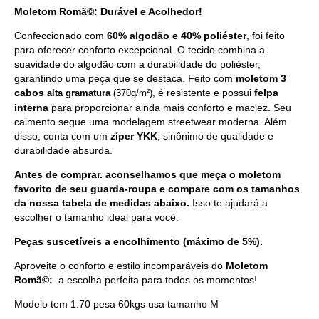
Moletom Romã©: Durável e Acolhedor!
Confeccionado com
60% algodão e 40% poliéster
, foi feito
para oferecer conforto excepcional. O tecido combina a
suavidade do algodão com a durabilidade do poliéster,
garantindo uma peça que se destaca. Feito com
moletom 3
cabos
, é resistente e possui
felpa
alta
gramatura
(370g/m²)
interna
para proporcionar ainda mais conforto e maciez. Seu
caimento segue uma modelagem streetwear moderna. Além
disso, conta com um
zíper YKK
, sinônimo de qualidade e
durabilidade absurda.
Antes de comprar. aconselhamos que meça o moletom
favorito de seu guarda-roupa e compare com os tamanhos
da nossa tabela de medidas abaixo.
Isso te ajudará a
escolher o tamanho ideal para você.
Peças suscetíveis a encolhimento (máximo de 5%).
Aproveite o conforto e estilo incomparáveis do
Moletom
Romã©:
. a escolha perfeita para todos os momentos!
Modelo tem 1.70 pesa 60kgs usa tamanho M