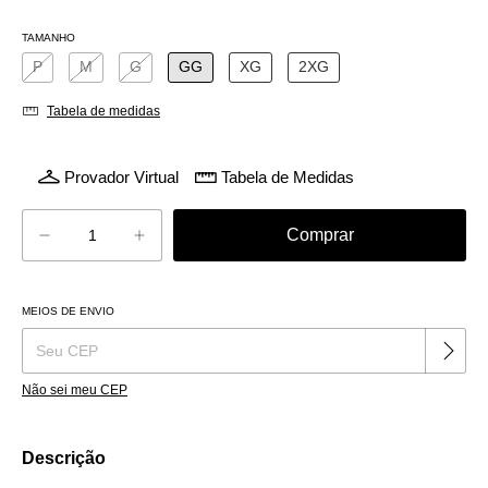
TAMANHO
P
M
G
GG
XG
2XG
Tabela de medidas
Provador Virtual
Tabela de Medidas
MEIOS DE ENVIO
Alterar CEP
Entregas para o CEP:
Não sei meu CEP
Descrição