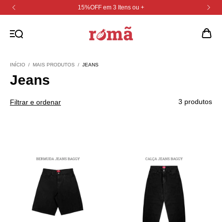
15%OFF em 3 Itens ou +
INÍCIO
/
MAIS PRODUTOS
/
JEANS
Jeans
3 produtos
Filtrar e ordenar