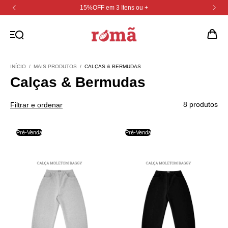
15%OFF em 3 Itens ou +
INÍCIO
/
MAIS PRODUTOS
/
CALÇAS & BERMUDAS
Calças & Bermudas
8 produtos
Filtrar e ordenar
Pré-Venda
Pré-Venda